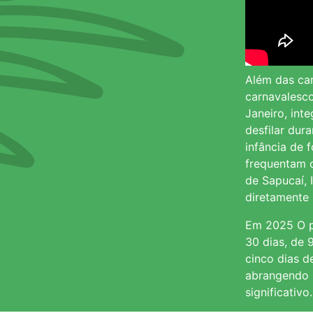
Além das ca
carnavalesc
Janeiro, int
desfilar dur
infância de 
frequentam o
de Sapucaí, 
diretamente 
Em 2025 O pr
30 dias, de 
cinco dias d
abrangendo m
significativo.