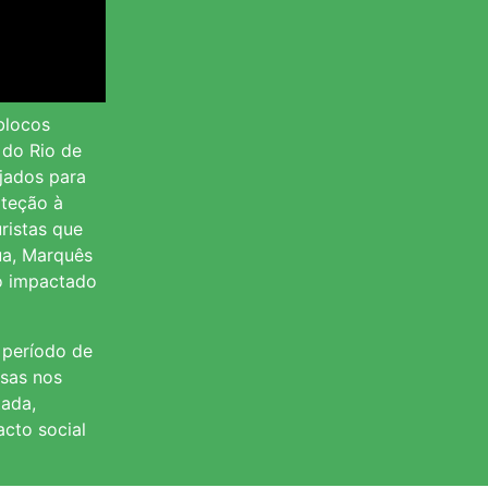
blocos
 do Rio de
ejados para
oteção à
uristas que
ua, Marquês
co impactado
 período de
nsas nos
tada,
acto social