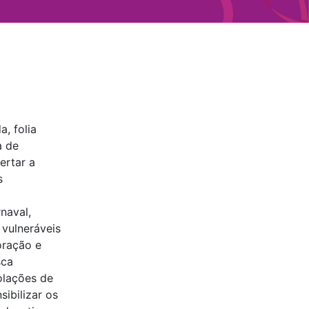
a, folia
a de
ertar a
s
naval,
vulneráveis
oração e
sca
olações de
sibilizar os