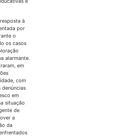
educativas e
resposta à
entada por
rante o
do os casos
ploração
a alarmante.
traram, em
ções
 idade, com
 denúncias
lesco em
sa situação
gente de
over a
ão da
enfrentados