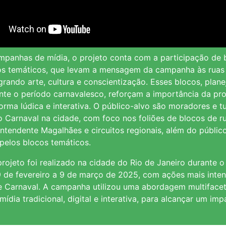
mpanhas de mídia, o projeto conta com a participação de 
os temáticos, que levam a mensagem da campanha às ruas
egrando arte, cultura e conscientização. Esses blocos, plan
ante o período carnavalesco, reforçam a importância da pr
forma lúdica e interativa. O público-alvo são moradores e t
 Carnaval na cidade, com foco nos foliões de blocos de r
Intendente Magalhães e circuitos regionais, além do públi
pelos blocos temáticos.
ojeto foi realizado na cidade do Rio de Janeiro durante o
9 de fevereiro a 9 de março de 2025, com ações mais inte
e Carnaval. A campanha utilizou uma abordagem multiface
ídia tradicional, digital e interativa, para alcançar um imp